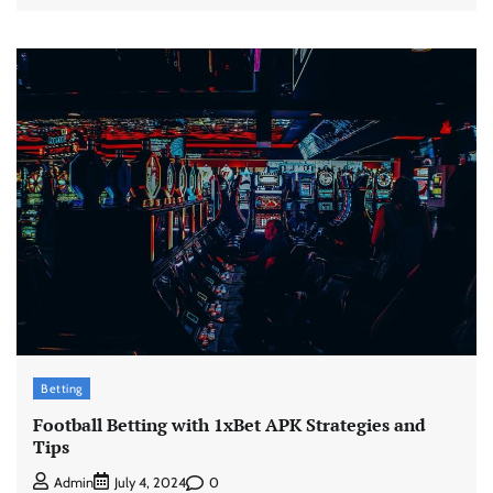
Betting
Football Betting with 1xBet APK Strategies and
Tips
0
Admin
July 4, 2024