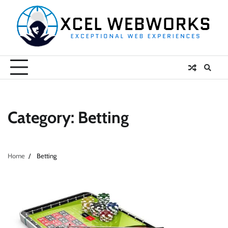
Skip
to
content
Category:
Betting
Home
Betting