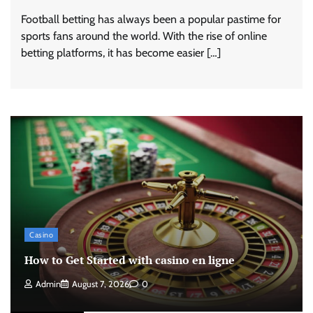
Football betting has always been a popular pastime for
sports fans around the world. With the rise of online
betting platforms, it has become easier […]
Casino
How to Get Started with casino en ligne
Admin
August 7, 2026
0