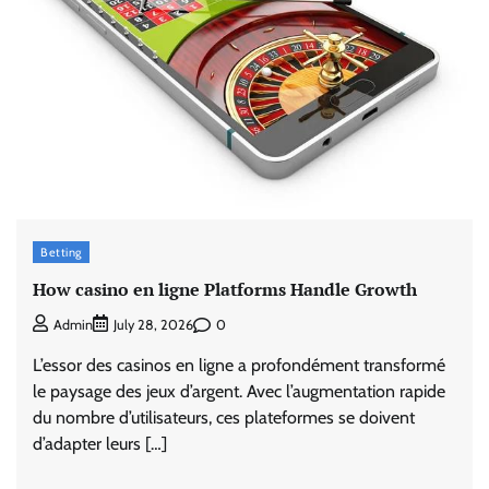
Betting
How casino en ligne Platforms Handle Growth
0
Admin
July 28, 2026
L’essor des casinos en ligne a profondément transformé
le paysage des jeux d’argent. Avec l’augmentation rapide
du nombre d’utilisateurs, ces plateformes se doivent
d’adapter leurs […]