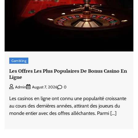
Gambling
Les Offres Les Plus Populaires De Bonus Casino En
Ligne
0
Admin
August 7, 2026
Les casinos en ligne ont connu une popularité croissante
au cours des dernières années, attirant des joueurs du
monde entier avec des offres alléchantes. Parmi […]