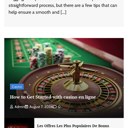
straightforward process, but there are a few tips that can
help ensure a smooth and […]
Casino
How to Get Started with casino en ligne
Admin
August 7, 2026
0
Les Offres Les Plus Populaires De Bonus