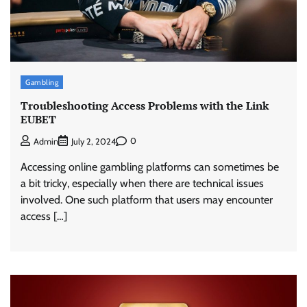
Gambling
Troubleshooting Access Problems with the Link
EUBET
0
Admin
July 2, 2024
Accessing online gambling platforms can sometimes be
a bit tricky, especially when there are technical issues
involved. One such platform that users may encounter
access […]