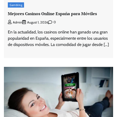
Gambling
Mejores Casinos Online España para Móviles
0
Admin
August 1, 2026
En la actualidad, los casinos online han ganado una gran
popularidad en España, especialmente entre los usuarios
de dispositivos móviles. La comodidad de jugar desde […]