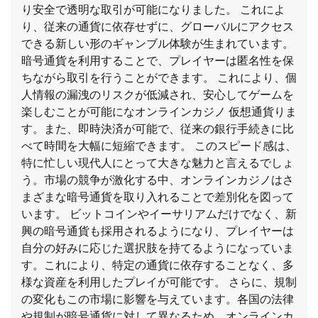
り安全で透明な取引が可能になりました。 これによ
り、従来の通貨に依存せずに、グローバルにアクセス
できる新しい形のギャンブル体験が生まれています。
暗号通貨を利用することで、プレイヤーは匿名性を保
ちながら取引を行うことができます。 これにより、個
人情報の漏洩のリスクが低減され、安心してゲームを
楽しむことが可能になオンラインカジノ 仮想通貨りま
す。また、即時決済が可能で、従来の銀行手続きに比
べて時間を大幅に短縮できます。 このスピード感は、
特に忙しい現代人にとって大きな魅力と言えるでしょ
う。市場の競争が激化する中、オンラインカジノはさ
まざまな暗号通貨を取り入れることで差別化を図って
います。 ビットコインやイーサリアムだけでなく、新
興の暗号通貨も採用されるようになり、プレイヤーは
自分の好みに応じた選択肢を持てるようになっていま
す。これにより、特定の通貨に依存することなく、多
様な資産を利用したプレイが可能です。 さらに、規制
の変化もこの市場に影響を与えています。各国の法律
や規制が暗号通貨に対して異なるため、オンラインカ