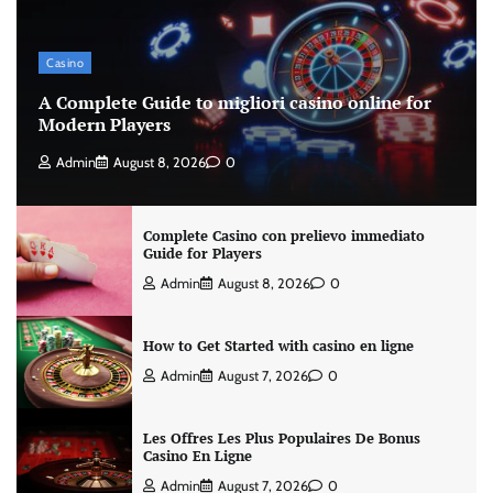
Casino
A Complete Guide to migliori casino online for
Modern Players
Admin
August 8, 2026
0
Complete Casino con prelievo immediato
Guide for Players
Admin
August 8, 2026
0
How to Get Started with casino en ligne
Admin
August 7, 2026
0
Les Offres Les Plus Populaires De Bonus
Casino En Ligne
Admin
August 7, 2026
0