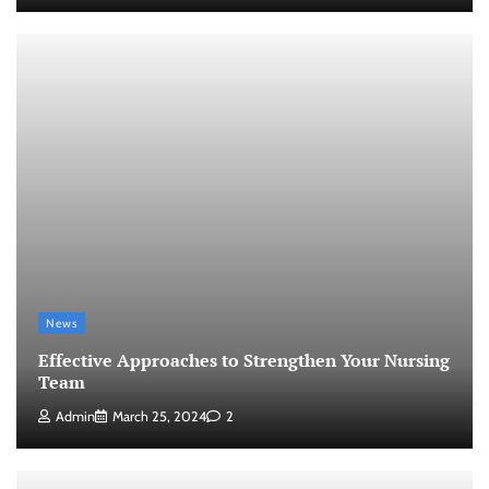
News
Effective Approaches to Strengthen Your Nursing
Team
Admin
March 25, 2024
2