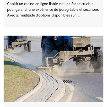
Choisir un casino en ligne fiable est une étape cruciale
pour garantir une expérience de jeu agréable et sécurisée.
Avec la multitude d’options disponibles sur […]