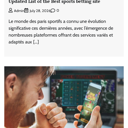
Updated List of the Best sports betting site
0
Admin
July 28, 2026
Le monde des paris sportifs a connu une évolution
significative ces dernières années, avec l’émergence de
nombreuses plateformes offrant des services variés et
adaptés aux […]