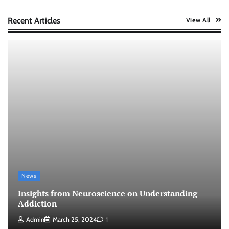
Recent Articles
View All
News
Insights from Neuroscience on Understanding
Addiction
Admin
March 25, 2024
1