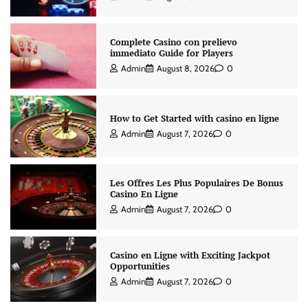
Complete Casino con prelievo
immediato Guide for Players
Admin
August 8, 2026
0
How to Get Started with casino en ligne
Admin
August 7, 2026
0
Les Offres Les Plus Populaires De Bonus
Casino En Ligne
Admin
August 7, 2026
0
Casino en Ligne with Exciting Jackpot
Opportunities
Admin
August 7, 2026
0