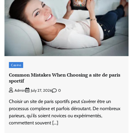
Casino
Common Mistakes When Choosing a site de paris
sportif
0
Admin
July 27, 2026
Choisir un site de paris sportifs peut s’avérer être un
processus complexe et parfois déroutant. De nombreux
parieurs, qu’ils soient novices ou expérimentés,
commettent souvent […]